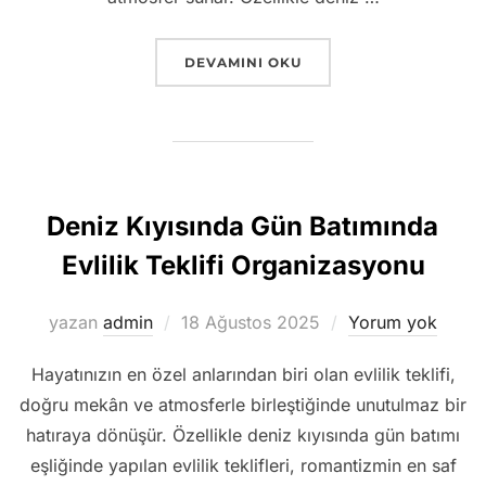
“DIKILI EVLILIK TEKLIFI ORGANIZASY
DEVAMINI OKU
Deniz Kıyısında Gün Batımında
Evlilik Teklifi Organizasyonu
Yayımlanma
yazan
admin
18 Ağustos 2025
Yorum yok
tarihi
Hayatınızın en özel anlarından biri olan evlilik teklifi,
doğru mekân ve atmosferle birleştiğinde unutulmaz bir
hatıraya dönüşür. Özellikle deniz kıyısında gün batımı
eşliğinde yapılan evlilik teklifleri, romantizmin en saf