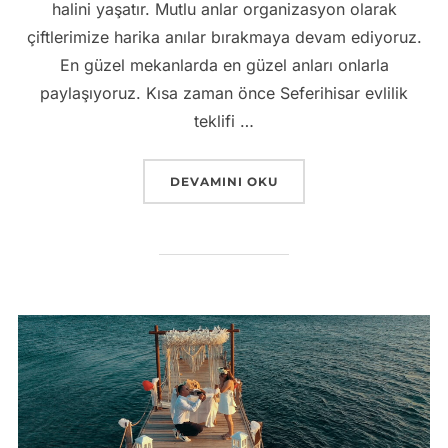
halini yaşatır. Mutlu anlar organizasyon olarak
çiftlerimize harika anılar bırakmaya devam ediyoruz.
En güzel mekanlarda en güzel anları onlarla
paylaşıyoruz. Kısa zaman önce Seferihisar evlilik
teklifi …
“DENIZ KIYISINDA GÜN BATIMINDA EV
DEVAMINI OKU