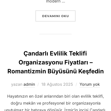
modern …
“ÇIĞLI’DE EVDE İSTEME, SÖZ VE NI
DEVAMINI OKU
Çandarlı Evlilik Teklifi
Organizasyonu Fiyatları –
Romantizmin Büyüsünü Keşfedin
Yayımlanma
yazan
admin
18 Ağustos 2025
Yorum yok
tarihi
Hayatınızın en özel anlarından biri olan evlilik teklifi,
doğru mekân ve profesyonel bir organizasyonla
unutulmaz bir hatıraya dönüşür. İzmir’in incisi Çandarlı,