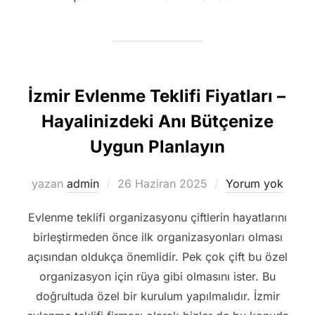
İzmir Evlenme Teklifi Fiyatları –
Hayalinizdeki Anı Bütçenize
Uygun Planlayın
Yayımlanma
yazan
admin
26 Haziran 2025
Yorum yok
tarihi
Evlenme teklifi organizasyonu çiftlerin hayatlarını
birleştirmeden önce ilk organizasyonları olması
açısından oldukça önemlidir. Pek çok çift bu özel
organizasyon için rüya gibi olmasını ister. Bu
doğrultuda özel bir kurulum yapılmalıdır. İzmir