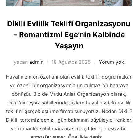
Dikili Evlilik Teklifi Organizasyonu
– Romantizmi Ege’nin Kalbinde
Yaşayın
Yayımlanma
yazan
admin
18 Ağustos 2025
Yorum yok
tarihi
Hayatınızın en özel anı olan evlilik teklifi, doğru mekân
ve özenli bir organizasyonla unutulmaz bir hatıraya
dönüşür. Biz de Mutlu Anlar Organizasyon olarak,
Dikili’nin eşsiz sahillerinde sizlere hayalinizdeki evlilik
teklifini gerçekleştirme fırsatı sunuyoruz. Neden Dikili?
Dikili, tertemiz denizi, gün batımının büyüleyici renkleri
ve romantik sahil manzarası ile çiftler için eşsiz bir
atmosfer sunar. Özellikle deniz …