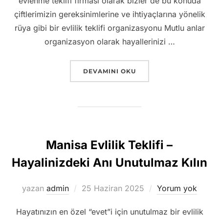
evlenme teklifi firması olarak bizler de bu konuda
çiftlerimizin gereksinimlerine ve ihtiyaçlarına yönelik
rüya gibi bir evlilik teklifi organizasyonu Mutlu anlar
organizasyon olarak hayallerinizi …
“İZMIR EVLENME TEKLIFI FIYATLARI –
DEVAMINI OKU
Manisa Evlilik Teklifi –
Hayalinizdeki Anı Unutulmaz Kılın
Yayımlanma
yazan
admin
25 Haziran 2025
Yorum yok
tarihi
Hayatınızın en özel “evet”i için unutulmaz bir evlilik