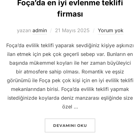
Foça’da en iyi evlenme teklifi
firması
Yayımlanma
yazan
admin
21 Mayıs 2025
Yorum yok
tarihi
Foça’da evlilik teklifi yaparak sevdiğiniz kişiye aşkınızı
ilan etmek için pek çok geçerli sebep var. Bunların en
başında mükemmel koyları ile her zaman büyüleyici
bir atmosfere sahip olması. Romantik ve eşsiz
görünümü ile Foça pek çok kişi için en iyi evlilik teklifi
mekanlarından birisi. Foça’da evlilik teklifi yapmak
istediğinizde koylarda deniz manzarası eşliğinde size
özel …
“FOÇA EVLILIK TEKLIFI ORGANIZASYON
DEVAMINI OKU