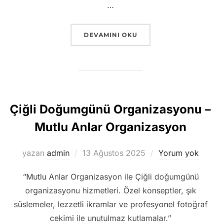
…
“İSKELEDE GÜN BATIMINDA EVLILIK T
DEVAMINI OKU
Çiğli Doğumgünü Organizasyonu –
Mutlu Anlar Organizasyon
Yayımlanma
yazan
admin
13 Ağustos 2025
Yorum yok
tarihi
“Mutlu Anlar Organizasyon ile Çiğli doğumgünü
organizasyonu hizmetleri. Özel konseptler, şık
süslemeler, lezzetli ikramlar ve profesyonel fotoğraf
çekimi ile unutulmaz kutlamalar.”