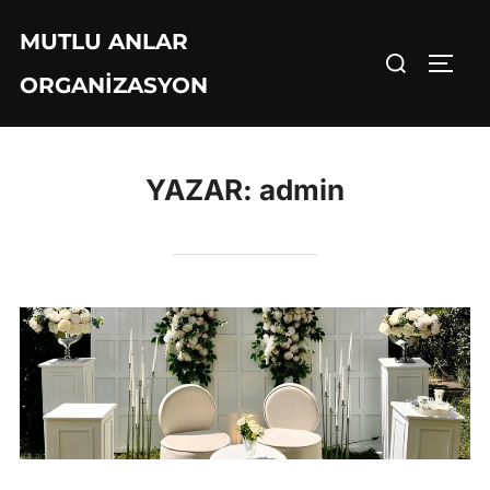
İçeriğe
MUTLU ANLAR
geç
Aranacak
YAN 
ORGANIZASYON
içerik:
YAZAR:
admin