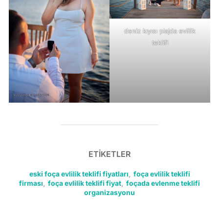
deniz kıyısı plajda evlilik
teklifi
ETIKETLER
eski foça evlilik teklifi fiyatları
,
foça evlilik teklifi
firması
,
foça evlilik teklifi fiyat
,
foçada evlenme teklifi
organizasyonu