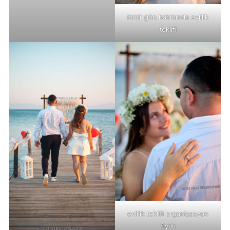
izmir gün batımında evlilik
teklifi
evlilik teklifi organizasyon
fiyatı