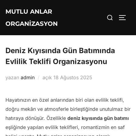
İçeriğe
MUTLU ANLAR
geç
Aranacak
YAN 
ORGANIZASYON
içerik:
Deniz Kıyısında Gün Batımında
Evlilik Teklifi Organizasyonu
Yayımlanma
yazan
admin
açık
18 Ağustos 2025
tarihi
Hayatınızın en özel anlarından biri olan evlilik teklifi,
doğru mekân ve atmosferle birleştiğinde unutulmaz bir
hatıraya dönüşür. Özellikle
deniz kıyısında gün batımı
eşliğinde yapılan evlilik teklifleri, romantizmin en saf