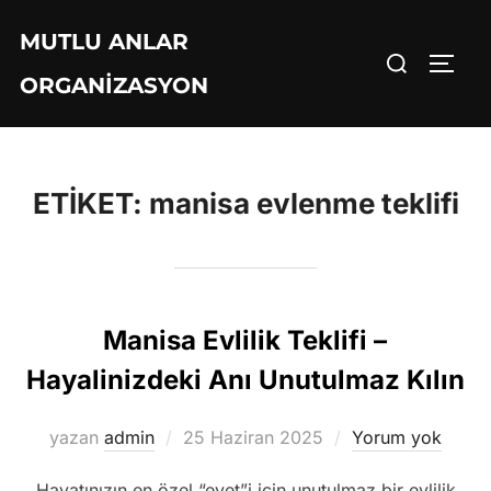
İçeriğe
MUTLU ANLAR
geç
Aranacak
YAN 
ORGANIZASYON
içerik:
ETIKET:
manisa evlenme teklifi
Manisa Evlilik Teklifi –
Hayalinizdeki Anı Unutulmaz Kılın
Yayımlanma
yazan
admin
25 Haziran 2025
Yorum yok
tarihi
Hayatınızın en özel “evet”i için unutulmaz bir evlilik