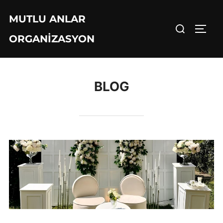
İçeriğe
MUTLU ANLAR
geç
Aranacak
YAN 
ORGANIZASYON
içerik:
BLOG