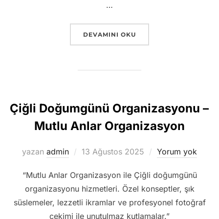
…
“İSKELEDE GÜN BATIMINDA EVLILIK T
DEVAMINI OKU
Çiğli Doğumgünü Organizasyonu –
Mutlu Anlar Organizasyon
Yayımlanma
yazan
admin
13 Ağustos 2025
Yorum yok
tarihi
“Mutlu Anlar Organizasyon ile Çiğli doğumgünü
organizasyonu hizmetleri. Özel konseptler, şık
süslemeler, lezzetli ikramlar ve profesyonel fotoğraf
çekimi ile unutulmaz kutlamalar.”