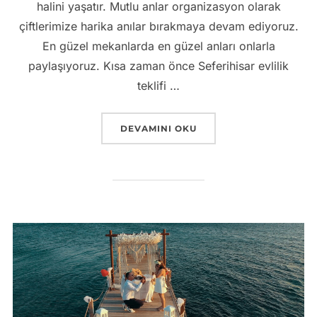
halini yaşatır. Mutlu anlar organizasyon olarak
çiftlerimize harika anılar bırakmaya devam ediyoruz.
En güzel mekanlarda en güzel anları onlarla
paylaşıyoruz. Kısa zaman önce Seferihisar evlilik
teklifi …
“DENIZ KIYISINDA GÜN BATIMINDA EV
DEVAMINI OKU