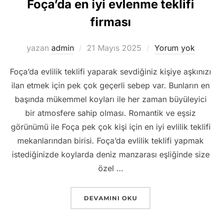
Foça’da en iyi evlenme teklifi
firması
Yayımlanma
yazan
admin
21 Mayıs 2025
Yorum yok
tarihi
Foça’da evlilik teklifi yaparak sevdiğiniz kişiye aşkınızı
ilan etmek için pek çok geçerli sebep var. Bunların en
başında mükemmel koyları ile her zaman büyüleyici
bir atmosfere sahip olması. Romantik ve eşsiz
görünümü ile Foça pek çok kişi için en iyi evlilik teklifi
mekanlarından birisi. Foça’da evlilik teklifi yapmak
istediğinizde koylarda deniz manzarası eşliğinde size
özel …
“FOÇA EVLILIK TEKLIFI ORGANIZASYON
DEVAMINI OKU