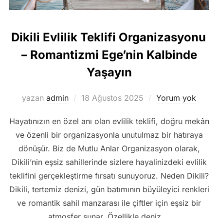
Dikili Evlilik Teklifi Organizasyonu
– Romantizmi Ege’nin Kalbinde
Yaşayın
Yayımlanma
yazan
admin
18 Ağustos 2025
Yorum yok
tarihi
Hayatınızın en özel anı olan evlilik teklifi, doğru mekân
ve özenli bir organizasyonla unutulmaz bir hatıraya
dönüşür. Biz de Mutlu Anlar Organizasyon olarak,
Dikili’nin eşsiz sahillerinde sizlere hayalinizdeki evlilik
teklifini gerçekleştirme fırsatı sunuyoruz. Neden Dikili?
Dikili, tertemiz denizi, gün batımının büyüleyici renkleri
ve romantik sahil manzarası ile çiftler için eşsiz bir
atmosfer sunar. Özellikle deniz …