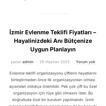
İzmir Evlenme Teklifi Fiyatları –
Hayalinizdeki Anı Bütçenize
Uygun Planlayın
Yayımlanma
yazan
admin
26 Haziran 2025
Yorum yok
tarihi
Evlenme teklifi organizasyonu çiftlerin hayatlarını
birleştirmeden önce ilk organizasyonları olması
açısından oldukça önemlidir. Pek çok çift bu özel
organizasyon için rüya gibi olmasını ister. Bu
doğrultuda özel bir kurulum yapılmalıdır. İzmir