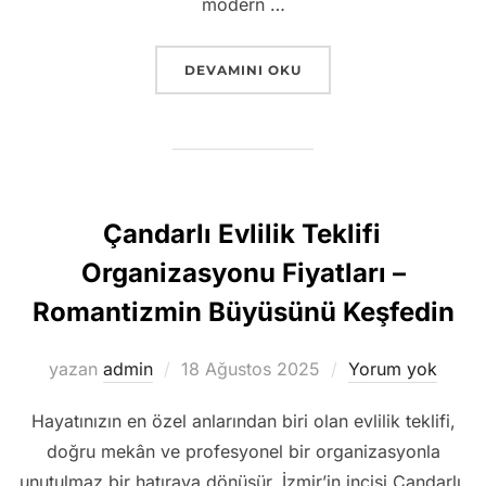
modern …
“ÇIĞLI’DE EVDE İSTEME, SÖZ VE NI
DEVAMINI OKU
Çandarlı Evlilik Teklifi
Organizasyonu Fiyatları –
Romantizmin Büyüsünü Keşfedin
Yayımlanma
yazan
admin
18 Ağustos 2025
Yorum yok
tarihi
Hayatınızın en özel anlarından biri olan evlilik teklifi,
doğru mekân ve profesyonel bir organizasyonla
unutulmaz bir hatıraya dönüşür. İzmir’in incisi Çandarlı,