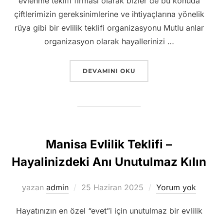
evlenme teklifi firması olarak bizler de bu konuda
çiftlerimizin gereksinimlerine ve ihtiyaçlarına yönelik
rüya gibi bir evlilik teklifi organizasyonu Mutlu anlar
organizasyon olarak hayallerinizi …
“İZMIR EVLENME TEKLIFI FIYATLARI –
DEVAMINI OKU
Manisa Evlilik Teklifi –
Hayalinizdeki Anı Unutulmaz Kılın
Yayımlanma
yazan
admin
25 Haziran 2025
Yorum yok
tarihi
Hayatınızın en özel “evet”i için unutulmaz bir evlilik