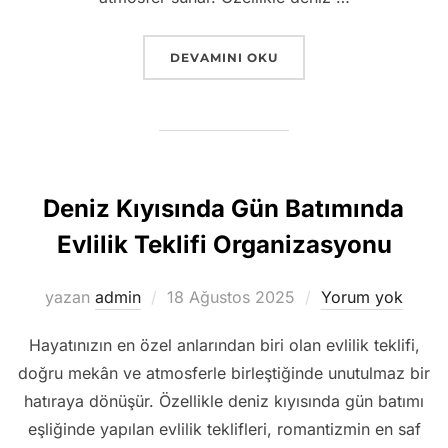
“DIKILI EVLILIK TEKLIFI ORGANIZASY
DEVAMINI OKU
Deniz Kıyısında Gün Batımında
Evlilik Teklifi Organizasyonu
Yayımlanma
yazan
admin
18 Ağustos 2025
Yorum yok
tarihi
Hayatınızın en özel anlarından biri olan evlilik teklifi,
doğru mekân ve atmosferle birleştiğinde unutulmaz bir
hatıraya dönüşür. Özellikle deniz kıyısında gün batımı
eşliğinde yapılan evlilik teklifleri, romantizmin en saf